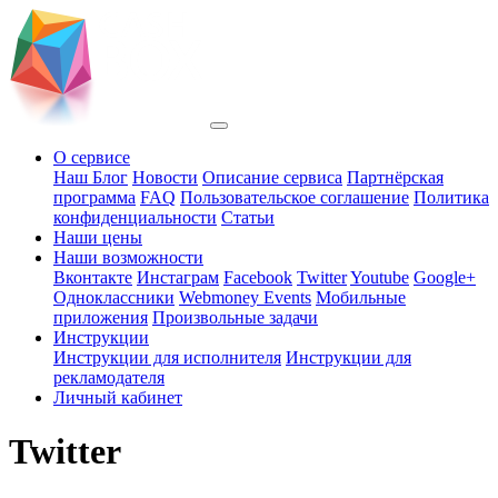
О сервисе
Наш Блог
Новости
Описание сервиса
Партнёрская
программа
FAQ
Пользовательское соглашение
Политика
конфиденциальности
Статьи
Наши цены
Наши возможности
Вконтакте
Инстаграм
Facebook
Twitter
Youtube
Google+
Одноклассники
Webmoney Events
Мобильные
приложения
Произвольные задачи
Инструкции
Инструкции для исполнителя
Инструкции для
рекламодателя
Личный кабинет
Twitter