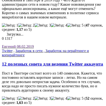
Обновления в Твиттере в 2019 году - чего ждать от
администрации сети в новом году? Какие нововведения уже
официально анонсированы, а какие ещё могут отменить?
Коротко о самых значимых изменениях в политике сервиса
микроблогов в нашем новом материале.
(
47
оценок,
среднее:
1,17
из 5)
Загрузка...
0
1317
Евгений
08.02.2019
Twitter
,
Заработок в сети , Заработок на рерайтинге и
копирайтинге
12 полезных совета для ведения Twitter аккаунта
Пост в Твиттере состоит всего из 140 символов. Кажется, что
постоянно оставлять короткие записи - легко. Но на самом
деле это довольно непростая задача. Особенно в тех случаях,
когда надо не просто писать нужное количество букв, но и
привлекать аудиторию к своему аккаунту.
(
52
оценок,
среднее:
1,63
из 5)