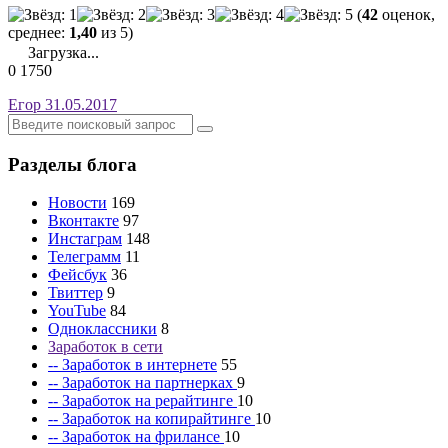
(
42
оценок,
среднее:
1,40
из 5)
Загрузка...
0
1750
Егор
31.05.2017
Разделы блога
Новости
169
Вконтакте
97
Инстаграм
148
Телеграмм
11
Фейсбук
36
Твиттер
9
YouTube
84
Одноклассники
8
Заработок в сети
-- Заработок в интернете
55
-- Заработок на партнерках
9
-- Заработок на рерайтинге
10
-- Заработок на копирайтинге
10
-- Заработок на фрилансе
10