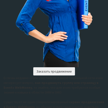
Заказать продвижение
Если вы недавно стали участником данной социальной сети и вас
интересует вопрос,
как продвинуть группу или страницу в
Events WebMoney,
то знайте, что для этого требуются особые
знания и навыки в области SMM и SMO.
Существует ни один специализированный
сервис продвижения
в Events WebMoney,
но обычно услуги таких контор довольно