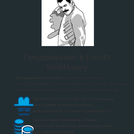
Продвижение в Events
WebMoney
Продвижение в Events
становится настолько
востребованным, так как при входе на сайт и авторизации,
пользователь получает доступ к массе возможностей:
Просмотр ленты событий, публикацию
сообщений и комментариев с
определенной степенью приватности
Привлечение внимания к бизнес-
проектам, получение финансирования
или пожертвований