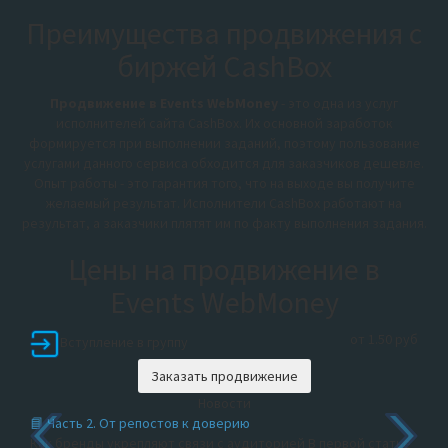
Преимущества продвижения с
биржей CashBox
Продвижение в Events WebMoney
- это одна из услуг
исполнителей сайта CashBox. Их основной заработок
формируется при выполнении заданий, поэтому пользование
услугами данного сервиса обходится для заказчиков дешевле.
Опыт работы - это гарантия того, что на выходе вы получите
желаемый результат. Исполнители CashBox работают на
результат, а заказчики плятят им по факту выполнения задания.
Цены на продвижение в
Events WebMoney
от 1.50 руб
Вступление в группу
Заказать продвижение
Новости
📘 Часть 2. От репостов к доверию
Как бренды укрепляют связи с аудиторией В первой статье