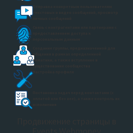
Отправка конкретным пользователям
текстовых и видео сообщений, просмотр
личных сообщений
Связь с контрагентами или партнерами с
предоставлением доступа к
персональным данным
Создание группы, предназначенной для
общения в рамках определенной
тематики, а также вступление в
существование сообщества
Настройка профиля
Постановка задач перед контактами (с
оплатой или без нее), а также контроль их
исполнения
Продвижение страницы в
Events Webmoney