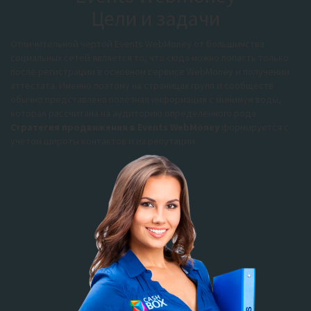
Цели и задачи
Отличительной чертой Events WebMoney от большинства
социальных сетей является то, что сюда можно попасть только
после регистрации в основном сервисе WebMoney и получении
аттестата. Именно поэтому на страницах групп и сообществ
обычно представлена полезная информация с минимум воды,
которая рассчитана на аудиторию определенного рода.
Стратегия продвижения в Events WebMoney
формируется с
учетом широты контактов и их репутации.