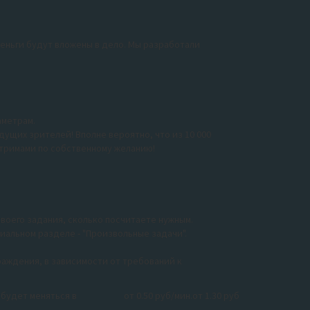
деньги будут вложены в дело. Мы разработали
аметрам.
ущих зрителей! Вполне вероятно, что из 10 000
стримами по собственному желанию!
воего задания, сколько посчитаете нужным.
альном разделе - "Произвольные задачи".
раждения, в зависимости от требований к
будет меняться в
от 0.50 руб/мин.
от 1.30 руб