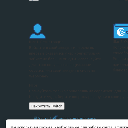
Шаг 2. О
Шаг 1. Регистрация
Пополни
Войдите в свой аккаунт или если вы
способо
впервые оказались у нас - регистрация
России 
займёт не больше минуты. Используйте
принима
для этого популярные социальные
банковск
сервисы или свой аккаунт в системе
WebMoney
Итог
Пользуйтесь только проверенными сервисами для нак
Не ждите чуда, берите вопросы раскрутки в свои руки
Накрутить Twitch
📘 Часть 2. От репостов к доверию
Как бренды укрепляют связи с аудиторией В перво
Мы используем cookies, необходимые для работы сайта, а также