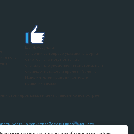
Шаг 4. Результат
ле
Заказчик сам вправе указывать формат
ите пол,
отчётов - это могут быть как
ение
стандартные уведомления системы, но и
скриншоты, видео и прочее. Расчёт с
Исполнителем проводится после
принятия заказа.
ьных стримеров каждый день становится все острее!
креты роста на маркетплейсах: мы проверили, это
ботает!
Вы можете принять или отклонить необязательные cookies.