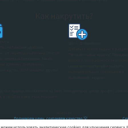
Как накрутить?
плата
Шаг 3. Добавление
те счёт любым удобным
Добавьте новую задачу в разде
м - от перевода наличных Почтой
"произвольные задачи". Определ
до оплаты в Биткоинах. Также
возраст, географическое полож
ем: ЮMoney, WebMoney,
своих исполнителей и укажите
ие карты, USDT и многое другое.
индивидуальные требования к
выполнению задачи
рутки нужных показателей на Твич. Конкуренция среди профессионал
, а CashBox вам в этом поможет!
Новости
Поднимаем цены, сохраняем качество 💡
Се
й
Дорогие Рекламодатели! Мы обновили расценки на
ра
 можем использовать аналитические cookies для улучшения сервиса. 