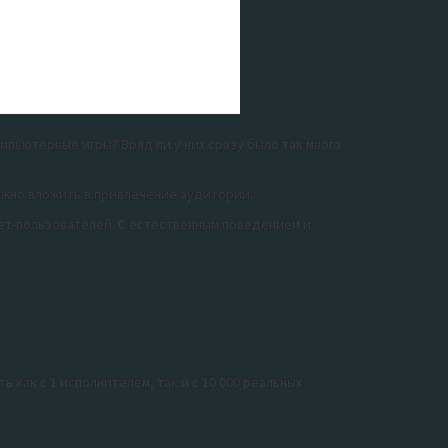
мпьютерные игры? Вряд ли у них сразу было так много
ужно вложить в привлечение аудитории.
нет-пользователей. С естественным поведением и
 как с 1 исполнителем, так и с 10 000 реальных