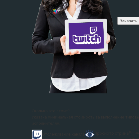
Заказать
Сколько это стоит?
Указана минимальная стоимость за выполнение типовы
исполнителям.
Рекл
Просмотр стрима
Отслеживание канала
зави