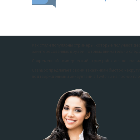
Как стали популярны стримеры, которые получают дес
заинтересованных друзей, готовых внимательно следи
Современный коммерческий стрим работает по правила
CashBox предлагает своим заказчикам быстро накрути
подтверждёнными аккаунтами в Twitch и на прочих пл