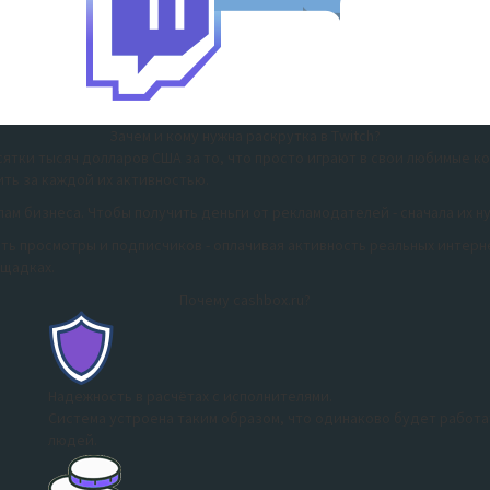
Зачем и кому нужна раскрутка в Twitch?
ятки тысяч долларов США за то, что просто играют в свои любимые ко
ть за каждой их активностью.
м бизнеса. Чтобы получить деньги от рекламодателей - сначала их н
ть просмотры и подписчиков - оплачивая активность реальных интер
ощадках.
Почему cashbox.ru?
Надежность в расчётах с исполнителями.
Система устроена таким образом, что одинаково будет работать
людей.