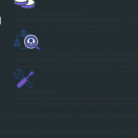
Безопасность в финансовых расчетах.
Наши рекламодатели всегда могут быть уверены в том, что их 
понятную систему контроля и планирования расходов.
Привлечение только реальных пользователей по заданным пар
Выбирайте пол, возраст и географическое положение своих буд
оплаченных подписчиков - 3 000 останутся следить за вашими 
Гибкая форма заказа.
Устанавливайте столько правил и требований для выполнения с
Полностью индивидуальные задания можно публиковать в специ
х задач. Мы рекомендуем устанавливать более высокие суммы вознаг
амодатель может установить индивидуальные требования. Стоимость 
симости от сложности задания/требования к исполнителям.