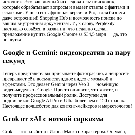
источник. Это ваш личный исследователь: поисковик,
который обрабатывает вопросы и выдаёт ответы с фактами и
ссылками. У него есть фришная версия и Pro, а для бизнеса —
даже встроенный Shopping Hub и возможность поиска по
вашим внутренним документам . И, к слову, Perplexity
настолько серьёзен в развитии, что недавно сделал
предложение купить Google Chrome за $34,5 млрд — да, это
не шутка!
Google и Gemini: видеокреатив за пару
секунд
Теперь представьте: вы присылаете фотографию, а нейросеть
превращает её в восьмисекундное видео с музыкой и
эффектами. Это делает Gemini через Veo 3 — новейшую
видео-модель от Google. Просто опишите, что хотите, и
получите профессиональный ролик. Доступен для
подписчиков Google AI Pro и Ultra более чем в 150 странах.
Настоящее волшебство для контент-мейкеров и маркетологов!
Grok от xAI с ноткой сарказма
Grok — это чат‑бот от Илона Маска с характером. Он умён,