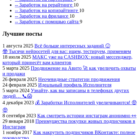
-- Заработок на рерайтинге
10
-- Заработок на копирайтинге
10
-- Заработок на фрилансе
10
-- Заработок с помощью сайта
9
Лучшие посты
1 августа 2025
Всё больше интересных заданий 🙂
🤓 Тысячи нейросетей для вас: ищем, тестируем, применяем
18 июля 2025
МАКС уже на CASHBOX: новый мессенджер,
который принесёт вам клиентов
5 марта 2025
Продвижение на Авито 🚀 как увеличить охваты
и продажи
26 февраля 2025
Неочевидные стратегии продвижения
24 февраля 2025
Идеальный профиль Исполнителя
5 марта 2024
Узнайте, как вы записаны в телефонах других
людей… 📞😱
4 декабря 2023
💰 Заработки Исполнителей увеличиваются! 🤑
🤑
8 сентября 2023
Как смотреть истории инстаграм анонимно 👀
29 января 2018
Преимущества покупки живых подписчиков в
Инстаграм
1 ноября 2017
Как накрутить подписчиков ВКонтакте: полное
руководство