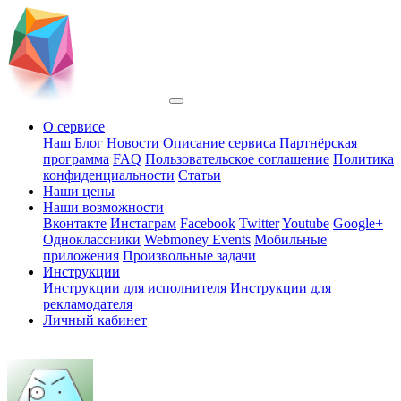
О сервисе
Наш Блог
Новости
Описание сервиса
Партнёрская
программа
FAQ
Пользовательское соглашение
Политика
конфиденциальности
Статьи
Наши цены
Наши возможности
Вконтакте
Инстаграм
Facebook
Twitter
Youtube
Google+
Одноклассники
Webmoney Events
Мобильные
приложения
Произвольные задачи
Инструкции
Инструкции для исполнителя
Инструкции для
рекламодателя
Личный кабинет