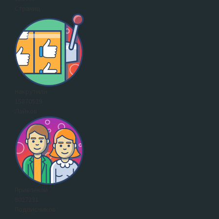
Страниц
Накрутили
15870529
Лайков
Привлекли
8027231
Подписчиков