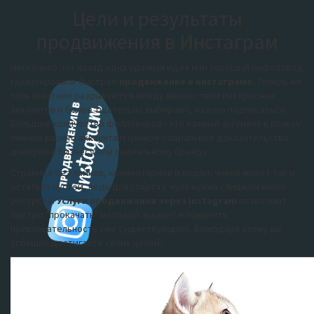
Цели и результаты
продвижения в Инстаграм
Несколько лет назад одна удачная идея или хороший инфоповод
гарантировали быстрое
продвижение в инстаграме.
Теперь же
пользователи разрываются между множеством интересных
аккаунтов и более тщательно выбирают, на кого подписаться.
Большое количество фолловеров - это важный аргумент в пользу
именно вашего аккаунта и ценное социальное доказательство
доверия к бизнесу или социальному бренду.
Страница без лайков, комментариев и подписчиков может так и
остаться пустой, ведь для старта с нуля нужно слишком много
ресурсов.
Услуги продвижения через Instagram
позволяют
быстро "прокачать" молодой аккаунт и повысить
привлекательность уже существующего. Благодаря этому вы
успешно достигаете своих целей: