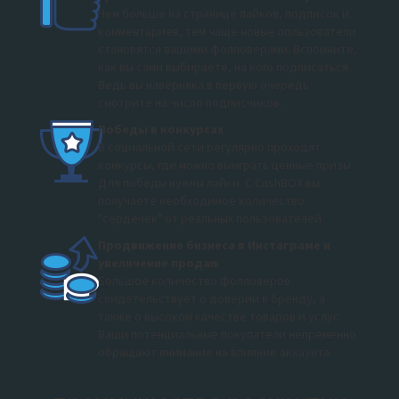
Чем больше на странице лайков, подписок и
комментариев, тем чаще новые пользователи
становятся вашими фолловерами. Вспомните,
как вы сами выбираете, на кого подписаться.
Ведь вы наверняка в первую очередь
смотрите на число подписчиков.
Победы в конкурсах
В социальной сети регулярно проходят
конкурсы, где можно выиграть ценные призы.
Для победы нужны лайки. С CashBOX вы
получаете необходимое количество
"сердечек" от реальных пользователей.
Продвижение бизнеса в Инстаграме и
увеличение продаж
Большое количество фолловеров
свидетельствует о доверии в бренду, а
также о высоком качестве товаров и услуг.
Ваши потенциальные покупатели непременно
обращают внимание на влияние аккаунта.