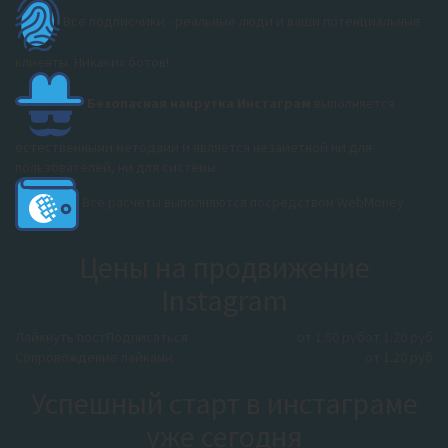
Все подписчики - реальные люди и ваши потенциальные
клиенты. Никаких ботов!
Безопасная накрутка Инстаграм
выполняется
естественными методами и является незаметной ни для
пользователей, ни для системы.
Все расчеты выполняются посредством WebMoney.
Цены на продвижение
Instagram
Лайкнуть пост
Подписаться
от 1.50 руб
от 1.20 руб
Сопровождение лайками
от 1.20 руб
Успешный старт в инстаграме
уже сегодня