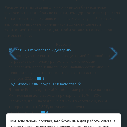
Раскрутка в Instagram
для многих видов бизнеса может
приносить гораздо больше пользы, чем дорогостоящая реклама.
Вы предельно эффективно используете доступный бюджет,
выстраивая прочные коммуникации со своей целевой
аудиторией. Начните сегодня, чтобы оставить конкурентов
далеко позади.
Новости
📘 Часть 2. От репостов к доверию
Как бренды укрепляют связи с аудиторией В первой статье
мы рассказали, почему репосты стали ключевым
показателем вовлечённости в социальных сетях. Именно
репосты запускают рост охвата, влияют на алгор
6 ноября 2025 г.
2
Поднимаем цены, сохраняем качество 💡
Дорогие Рекламодатели! Мы обновили расценки на задания.
Минимальная цена выросла примерно на 20% — 30%.
Например, цены на задачи с лайками выросли с 0,35 ₽ и
теперь стоят от 0,50 ₽, вступления в групп
29 октября 2025 г.
4
Секреты роста на маркетплейсах: мы проверили, это
Мы используем cookies, необходимые для работы сайта, а
работает!
также можем использовать аналитические cookies для