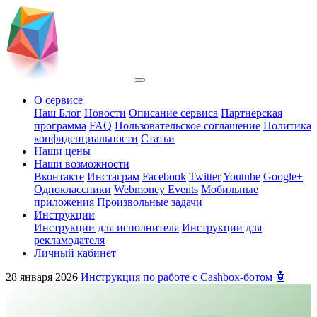
О сервисе
Наш Блог
Новости
Описание сервиса
Партнёрская
программа
FAQ
Пользовательское соглашение
Политика
конфиденциальности
Статьи
Наши цены
Наши возможности
Вконтакте
Инстаграм
Facebook
Twitter
Youtube
Google+
Одноклассники
Webmoney Events
Мобильные
приложения
Произвольные задачи
Инструкции
Инструкции для исполнителя
Инструкции для
рекламодателя
Личный кабинет
28 января 2026
Инструкция по работе с Cashbox-ботом 🤖