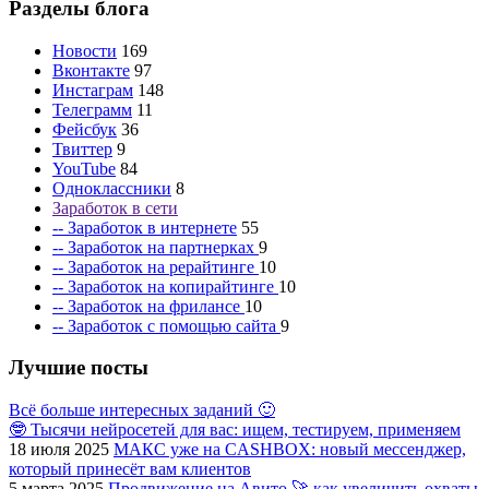
Разделы блога
Новости
169
Вконтакте
97
Инстаграм
148
Телеграмм
11
Фейсбук
36
Твиттер
9
YouTube
84
Одноклассники
8
Заработок в сети
-- Заработок в интернете
55
-- Заработок на партнерках
9
-- Заработок на рерайтинге
10
-- Заработок на копирайтинге
10
-- Заработок на фрилансе
10
-- Заработок с помощью сайта
9
Лучшие посты
Всё больше интересных заданий 🙂
🤓 Тысячи нейросетей для вас: ищем, тестируем, применяем
18 июля 2025
МАКС уже на CASHBOX: новый мессенджер,
который принесёт вам клиентов
5 марта 2025
Продвижение на Авито 🚀 как увеличить охваты