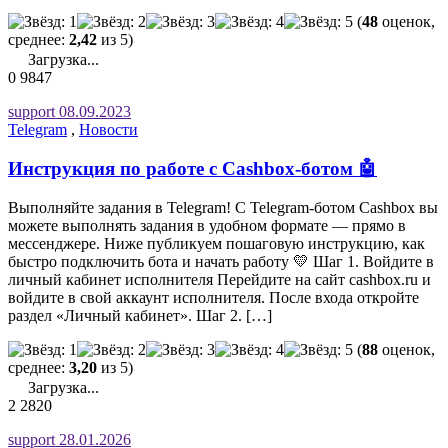
(
48
оценок,
среднее:
2,42
из 5)
Загрузка...
0
9847
support
08.09.2023
Telegram
,
Новости
Инструкция по работе с Cashbox-ботом 🤖
Выполняйте задания в Telegram! С Telegram-ботом Cashbox вы
можете выполнять задания в удобном формате — прямо в
мессенджере. Ниже публикуем пошаговую инструкцию, как
быстро подключить бота и начать работу 💛 Шаг 1. Войдите в
личный кабинет исполнителя Перейдите на сайт cashbox.ru и
войдите в свой аккаунт исполнителя. После входа откройте
раздел «Личный кабинет». Шаг 2. […]
(
88
оценок,
среднее:
3,20
из 5)
Загрузка...
2
2820
support
28.01.2026