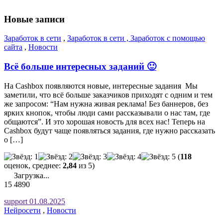
Новые записи
Заработок в сети
,
Заработок в сети , Заработок с помощью
сайта
,
Новости
Всё больше интересных заданий 🙂
На Cashbox появляются новые, интересные задания Мы
заметили, что всё больше заказчиков приходят с одним и тем
же запросом: “Нам нужна живая реклама! Без баннеров, без
ярких кнопок, чтобы люди сами рассказывали о нас там, где
общаются”. И это хорошая новость для всех нас! Теперь на
Cashbox будут чаще появляться задания, где нужно рассказать
о […]
(
118
оценок, среднее:
2,84
из 5)
Загрузка...
15
4890
support
01.08.2025
Нейросети
,
Новости