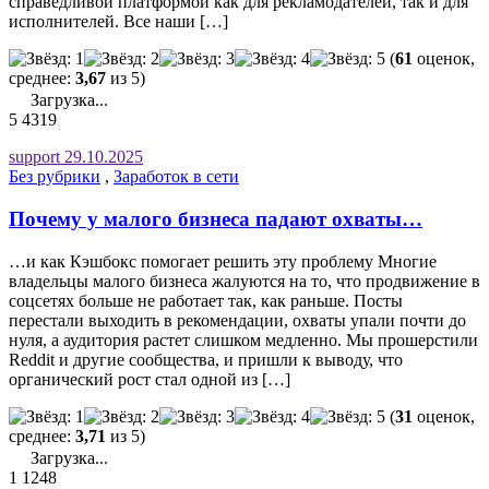
справедливой платформой как для рекламодателей, так и для
исполнителей. Все наши […]
(
61
оценок,
среднее:
3,67
из 5)
Загрузка...
5
4319
support
29.10.2025
Без рубрики
,
Заработок в сети
Почему у малого бизнеса падают охваты…
…и как Кэшбокс помогает решить эту проблему Многие
владельцы малого бизнеса жалуются на то, что продвижение в
соцсетях больше не работает так, как раньше. Посты
перестали выходить в рекомендации, охваты упали почти до
нуля, а аудитория растет слишком медленно. Мы прошерстили
Reddit и другие сообщества, и пришли к выводу, что
органический рост стал одной из […]
(
31
оценок,
среднее:
3,71
из 5)
Загрузка...
1
1248