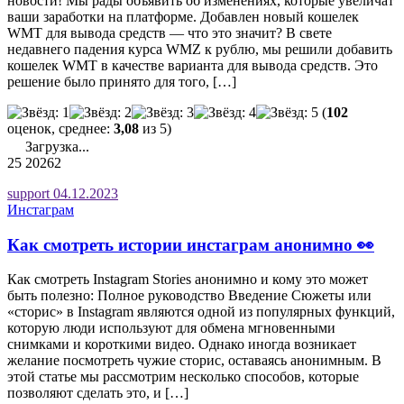
новости! Мы рады объявить об изменениях, которые увеличат
ваши заработки на платформе. Добавлен новый кошелек
WMT для вывода средств — что это значит? В свете
недавнего падения курса WMZ к рублю, мы решили добавить
кошелек WMT в качестве варианта для вывода средств. Это
решение было принято для того, […]
(
102
оценок, среднее:
3,08
из 5)
Загрузка...
25
20262
support
04.12.2023
Инстаграм
Как смотреть истории инстаграм анонимно 👀
Как смотреть Instagram Stories анонимно и кому это может
быть полезно: Полное руководство Введение Сюжеты или
«сторис» в Instagram являются одной из популярных функций,
которую люди используют для обмена мгновенными
снимками и короткими видео. Однако иногда возникает
желание посмотреть чужие сторис, оставаясь анонимным. В
этой статье мы рассмотрим несколько способов, которые
позволяют сделать это, и […]