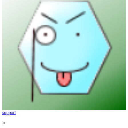
support
‹
›