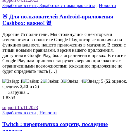
support
04.12.2023
Заработок в сети , Заработок с помощью сайта
,
Новости
🚨 Для пользователей Android-приложения
Cashbox: важно! 🚨
Дорогие Исполнители, Мы столкнулись с некоторыми
изменениями в политике Google Play, которые повлияли на
функциональность нашего приложения в магазине. В связи с
этими новыми правилами, версия нашего приложения,
доступная в Google Play, была ограничена в правах. В итоге в
Google Play нам пришлось загрузить версию приложения с
ограниченными возможностями (скачанное приложение не
будет определять часть […]
(
52
оценок,
среднее:
3,13
из 5)
Загрузка...
1
8353
support
15.11.2023
Заработок в сети
,
Новости
Twitch : перепривязка соцсети, последние
новости