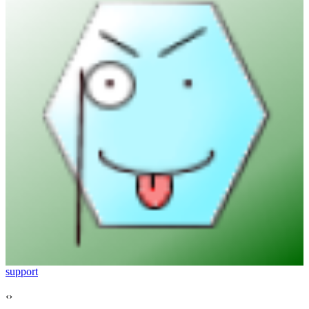
support
‹
›