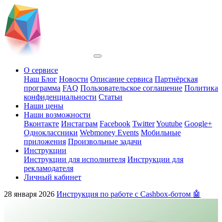
О сервисе
Наш Блог
Новости
Описание сервиса
Партнёрская
программа
FAQ
Пользовательское соглашение
Политика
конфиденциальности
Статьи
Наши цены
Наши возможности
Вконтакте
Инстаграм
Facebook
Twitter
Youtube
Google+
Одноклассники
Webmoney Events
Мобильные
приложения
Произвольные задачи
Инструкции
Инструкции для исполнителя
Инструкции для
рекламодателя
Личный кабинет
28 января 2026
Инструкция по работе с Cashbox-ботом 🤖