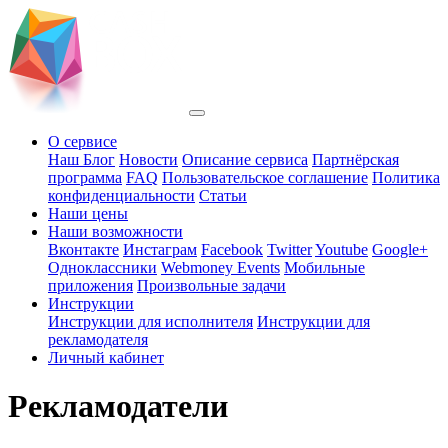
О сервисе
Наш Блог
Новости
Описание сервиса
Партнёрская
программа
FAQ
Пользовательское соглашение
Политика
конфиденциальности
Статьи
Наши цены
Наши возможности
Вконтакте
Инстаграм
Facebook
Twitter
Youtube
Google+
Одноклассники
Webmoney Events
Мобильные
приложения
Произвольные задачи
Инструкции
Инструкции для исполнителя
Инструкции для
рекламодателя
Личный кабинет
Рекламодатели