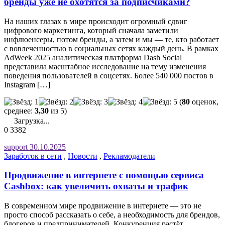
бренды уже не охотятся за подписчиками?
На наших глазах в мире происходит огромный сдвиг
цифрового маркетинга, который сначала заметили
инфлюенсеры, потом бренды, а затем и мы — те, кто работает
с вовлеченностью в социальных сетях каждый день. В рамках
AdWeek 2025 аналитическая платформа Dash Social
представила масштабное исследование на тему изменения
поведения пользователей в соцсетях. Более 540 000 постов в
Instagram […]
(
80
оценок,
среднее:
3,30
из 5)
Загрузка...
0
3382
support
30.10.2025
Заработок в сети
,
Новости
,
Рекламодатели
Продвижение в интернете с помощью сервиса
Cashbox: как увеличить охваты и трафик
В современном мире продвижение в интернете — это не
просто способ рассказать о себе, а необходимость для брендов,
блогеров и предпринимателей. Конкуренция растёт,