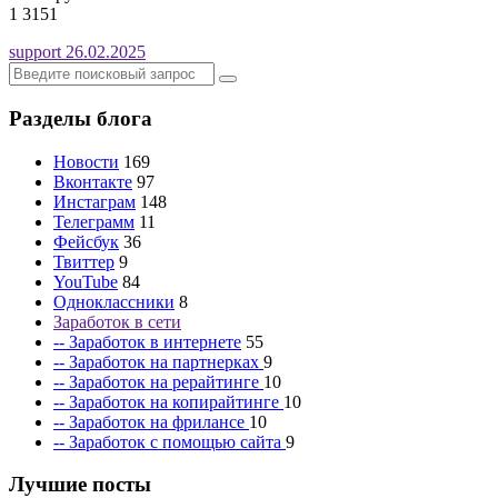
1
3151
support
26.02.2025
Разделы блога
Новости
169
Вконтакте
97
Инстаграм
148
Телеграмм
11
Фейсбук
36
Твиттер
9
YouTube
84
Одноклассники
8
Заработок в сети
-- Заработок в интернете
55
-- Заработок на партнерках
9
-- Заработок на рерайтинге
10
-- Заработок на копирайтинге
10
-- Заработок на фрилансе
10
-- Заработок с помощью сайта
9
Лучшие посты