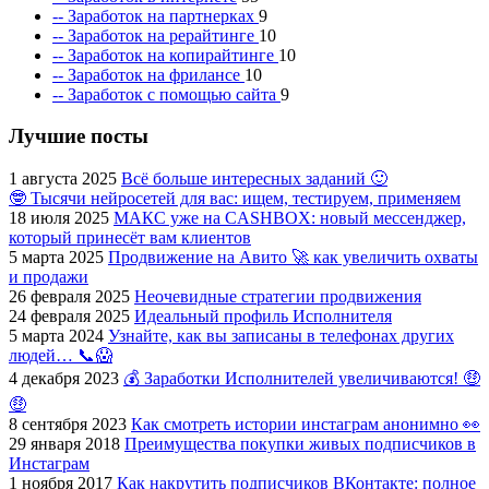
-- Заработок на партнерках
9
-- Заработок на рерайтинге
10
-- Заработок на копирайтинге
10
-- Заработок на фрилансе
10
-- Заработок с помощью сайта
9
Лучшие посты
1 августа 2025
Всё больше интересных заданий 🙂
🤓 Тысячи нейросетей для вас: ищем, тестируем, применяем
18 июля 2025
МАКС уже на CASHBOX: новый мессенджер,
который принесёт вам клиентов
5 марта 2025
Продвижение на Авито 🚀 как увеличить охваты
и продажи
26 февраля 2025
Неочевидные стратегии продвижения
24 февраля 2025
Идеальный профиль Исполнителя
5 марта 2024
Узнайте, как вы записаны в телефонах других
людей… 📞😱
4 декабря 2023
💰 Заработки Исполнителей увеличиваются! 🤑
🤑
8 сентября 2023
Как смотреть истории инстаграм анонимно 👀
29 января 2018
Преимущества покупки живых подписчиков в
Инстаграм
1 ноября 2017
Как накрутить подписчиков ВКонтакте: полное