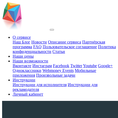
О сервисе
Наш Блог
Новости
Описание сервиса
Партнёрская
программа
FAQ
Пользовательское соглашение
Политика
конфиденциальности
Статьи
Наши цены
Наши возможности
Вконтакте
Инстаграм
Facebook
Twitter
Youtube
Google+
Одноклассники
Webmoney Events
Мобильные
приложения
Произвольные задачи
Инструкции
Инструкции для исполнителя
Инструкции для
рекламодателя
Личный кабинет