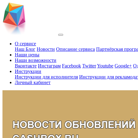
О сервисе
Наш Блог
Новости
Описание сервиса
Партнёрская прогр
Наши цены
Наши возможности
Вконтакте
Инстаграм
Facebook
Twitter
Youtube
Google+
О
Инструкции
Инструкции для исполнителя
Инструкции для рекламода
Личный кабинет