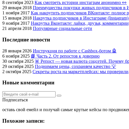
8 сентября 2023
Как смотреть истории инстаграм анонимно 👀
29 января 2018
Преимущества покупки живых подписчиков в 
1 ноября 2017
Как накрутить подписчиков ВКонтакте: полное 
15 января 2018
Накрутка подписчиков в Инстаграме (Instagram
9 ноября 2017
Накрутка Вконтакте: лайки, друзья, комментари
21 апреля 2018
Популярные социальные сети
Последние новости
28 января 2026
Инструкция по работе с Cashbox-ботом 🤖
6 ноября 2025
📘 Часть 2. От репостов к доверию
30 октября 2025
🚨 Репост — новая валюта соцсетей. Почему б
29 октября 2025
Поднимаем цены, сохраняем качество 💡
2 октября 2025
Секреты роста на маркетплейсах: мы проверили,
Новые комментарии
Подписаться
оставь свой емейл и получай самые крутые кейсы по продвиже
Похожие записи: