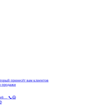
орый принесёт вам клиентов
и продажи
дей… 📞😱
🤑