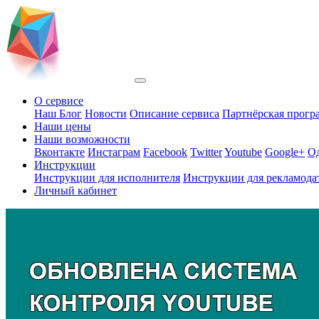
О сервисе
Наш Блог
Новости
Описание сервиса
Партнёрская прогр
Наши цены
Наши возможности
Вконтакте
Инстаграм
Facebook
Twitter
Youtube
Google+
О
Инструкции
Инструкции для исполнителя
Инструкции для рекламода
Личный кабинет