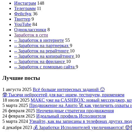
Инстаграм
148
Телеграмм
11
Фейсбук
36
Твиттер
9
YouTube
84
Одноклассники
8
Заработок в сети
-- Заработок в интернете
55
-- Заработок на партнерках
9
-- Заработок на рерайтинге
10
-- Заработок на копирайтинге
10
-- Заработок на фрилансе
10
-- Заработок с помощью сайта
9
Лучшие посты
1 августа 2025
Всё больше интересных заданий 🙂
🤓 Тысячи нейросетей для вас: ищем, тестируем, применяем
18 июля 2025
МАКС уже на CASHBOX: новый мессенджер, кот
5 марта 2025
Продвижение на Авито 🚀 как увеличить охваты 
26 февраля 2025
Неочевидные стратегии продвижения
24 февраля 2025
Идеальный профиль Исполнителя
5 марта 2024
Узнайте, как вы записаны в телефонах других лю
4 декабря 2023
💰 Заработки Исполнителей увеличиваются! 🤑