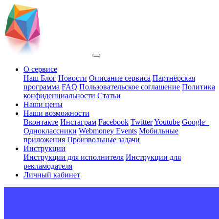
О сервисе
Наш Блог
Новости
Описание сервиса
Партнёрская
программа
FAQ
Пользовательское соглашение
Политика
конфиденциальности
Статьи
Наши цены
Наши возможности
Вконтакте
Инстаграм
Facebook
Twitter
Youtube
Google+
Одноклассники
Webmoney Events
Мобильные
приложения
Произвольные задачи
Инструкции
Инструкции для исполнителя
Инструкции для
рекламодателя
Личный кабинет