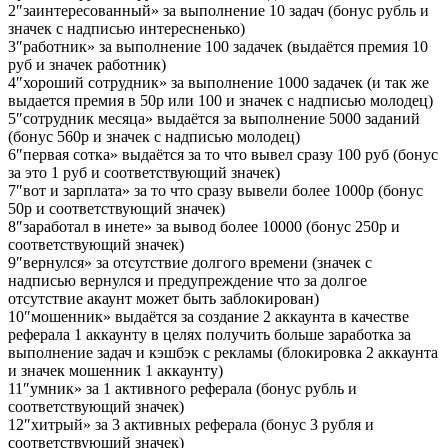
2″заинтересованный» за выполнение 10 задач (бонус рубль и
значек с надписью интересненько)
3″работник» за выполнение 100 задачек (выдаётся премия 10
руб и значек работник)
4″хороший сотрудник» за выполнение 1000 задачек (и так же
выдается премия в 50р или 100 и значек с надписью молодец)
5″сотрудник месяца» выдаётся за выполнение 5000 заданий
(бонус 560р и значек с надписью молодец)
6″первая сотка» выдаётся за то что вывел сразу 100 руб (бонус
за это 1 руб и соответствующий значек)
7″вот и зарплата» за то что сразу вывели более 1000р (бонус
50р и соответствующий значек)
8″заработал в инете» за вывод более 10000 (бонус 250р и
соответствующий значек)
9″вернулся» за отсутствие долгого времени (значек с
надписью вернулся и предупреждение что за долгое
отсутствие акаунт может быть заблокирован)
10″мошенник» выдаётся за создание 2 аккаунта в качестве
реферала 1 аккаунту в целях получить больше заработка за
выполнение задач и кэшбэк с рекламы (блокировка 2 аккаунта
и значек мошенник 1 аккаунту)
11″умник» за 1 активного реферала (бонус рубль и
соответствующий значек)
12″хитрый» за 3 активных реферала (бонус 3 рубля и
соответствующий значек)