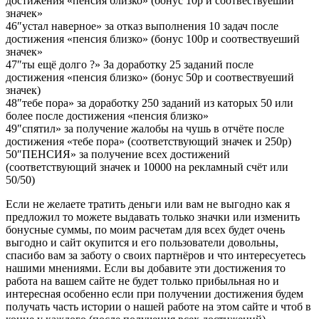
достижения «пенсия близко» (бонус 10р и соотвествуеший
значек»
46″устал наверное» за отказ выполнения 10 задач после
достижения «пенсия близко» (бонус 100р и соотвествуеший
значек»
47″ты ещё долго ?» За доработку 25 заданий после
достижения «пенсия близко» (бонус 50р и соотвествуеший
значек)
48″тебе пора» за доработку 250 заданий из каторых 50 или
более после достижения «пенсия близко»
49″спятил» за получение жалобы на чушь в отчёте после
достижения «тебе пора» (соответствующий значек и 250р)
50″ПЕНСИЯ» за получение всех достижений
(соответствующий значек и 10000 на рекламный счёт или
50/50)
Если не желаете тратить деньги или вам не выгодно как я
предложил то можете выдавать только значки или изменить
бонусные суммы, по моим расчетам для всех будет очень
выгодно и сайт окупится и его пользователи довольны,
спасибо вам за заботу о своих партнёров и что интересуетесь
нашими мнениями. Если вы добавите эти достижения то
работа на вашем сайте не будет только прибыльная но и
интересная особенно если при получении достижения будем
получать часть истории о нашей работе на этом сайте и чтоб в