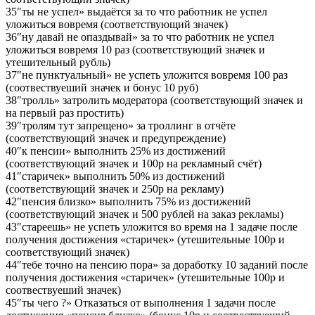
35″ты не успел» выдаётся за то что работник не успел
уложиться вовремя (соответствующий значек)
36″ну давай не опаздывай» за то что работник не успел
уложиться вовремя 10 раз (соответствующий значек и
утешительный рубль)
37″не пунктуальный» не успеть уложится вовремя 100 раз
(соотвествуеший значек и бонус 10 руб)
38″тролль» затролить модератора (соответствующий значек и
на первый раз простить)
39″тролям тут запрещено» за троллинг в отчёте
(соответствующий значек и предупреждение)
40″к пенсии» выполнить 25% из достижений
(соответствующий значек и 100р на рекламный счёт)
41″старичек» выполнить 50% из достижений
(соответствующий значек и 250р на рекламу)
42″пенсия близко» выполнить 75% из достижений
(соответствующий значек и 500 рублей на заказ рекламы)
43″стареешь» не успеть уложится во время на 1 задаче после
получения достижения «старичек» (утешительные 100р и
соответствующий значек)
44″тебе точно на пенсию пора» за доработку 10 заданий после
получения достижения «старичек» (утешительные 100р и
соотвествуеший значек)
45″ты чего ?» Отказаться от выполнения 1 задачи после