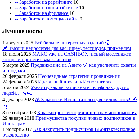
-- Заработок на рерайтинге
10
-- Заработок на копирайтинге
10
-- Заработок на фрилансе
10
-- Заработок с помощью сайта
9
Лучшие посты
1 августа 2025
Всё больше интересных заданий 🙂
🤓 Тысячи нейросетей для вас: ищем, тестируем, применяем
18 июля 2025
МАКС уже на CASHBOX: новый мессенджер,
который принесёт вам клиентов
5 марта 2025
Продвижение на Авито 🚀 как увеличить охваты
и продажи
26 февраля 2025
Неочевидные стратегии продвижения
24 февраля 2025
Идеальный профиль Исполнителя
5 марта 2024
Узнайте, как вы записаны в телефонах других
людей… 📞😱
4 декабря 2023
💰 Заработки Исполнителей увеличиваются! 🤑
🤑
8 сентября 2023
Как смотреть истории инстаграм анонимно 👀
29 января 2018
Преимущества покупки живых подписчиков в
Инстаграм
1 ноября 2017
Как накрутить подписчиков ВКонтакте: полное
руководство