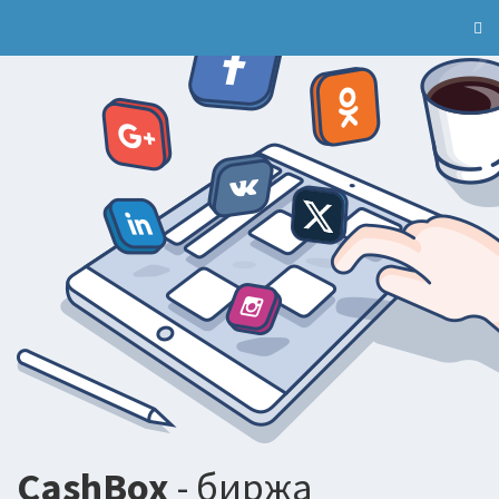
CashBox
- биржа