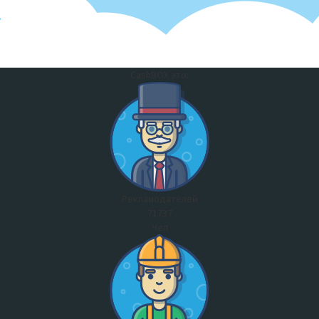
CashBOX это:
Рекламодателей
71737
Чел