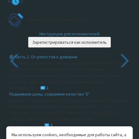
Партнерская программа до 30%
Инструкция для исполнителей
Зарегистрироваться как исполнитель
Новости
📘 Часть 2. От репостов к доверию
Как бренды укрепляют связи с аудиторией В первой статье
мы рассказали, почему репосты стали ключевым
показателем вовлечённости в социальных сетях. Именно
репосты запускают рост охвата, влияют на алгор
6 ноября 2025 г.
2
Поднимаем цены, сохраняем качество 💡
Дорогие Рекламодатели! Мы обновили расценки на задания.
Минимальная цена выросла примерно на 20% — 30%.
Например, цены на задачи с лайками выросли с 0,35 ₽ и
теперь стоят от 0,50 ₽, вступления в групп
29 октября 2025 г.
4
Секреты роста на маркетплейсах: мы проверили, это
Мы используем cookies, необходимые для работы сайта, а
работает!