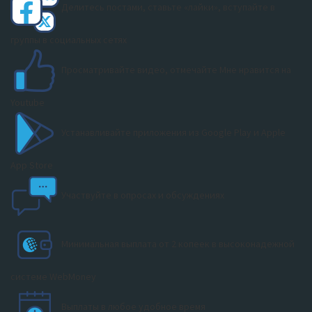
Делитесь постами, ставьте «лайки», вступайте в
группы в социальных сетях
Просматривайте видео, отмечайте Мне нравится на
Youtube
Устанавливайте приложения из Google Play и Apple
App Store
Участвуйте в опросах и обсуждениях
Минимальная выплата от 2 копеек в высоконадежной
системе WebMoney
Выплаты в любое удобное время