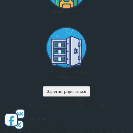
Исполнителей
256981
Чел
Доступный заработок
258098.02
Руб
Зарегистрироваться
Рекламодателям
Получайте клиентов, размещая задания!
Социальные сети
Facebook, ВКонтакте, Одноклассники, Twitter, Instagram, Google