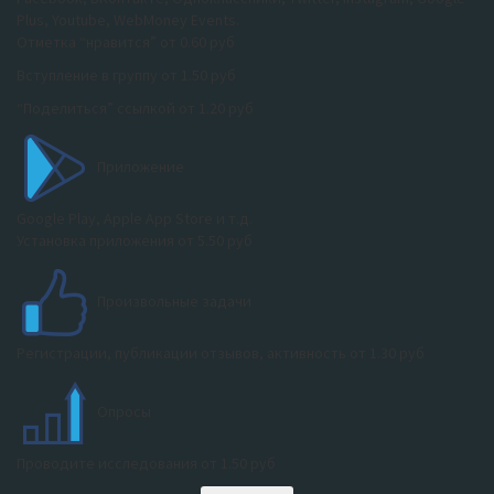
Plus, Youtube, WebMoney Events.
Отметка “нравится”
от 0.60 руб
Вступление в группу
от 1.50 руб
“Поделиться” ссылкой
от 1.20 руб
Приложение
Google Play, Apple App Store и т.д.
Установка приложения
от 5.50 руб
Произвольные задачи
Регистрации, публикации отзывов, активность
от 1.30 руб
Опросы
Проводите исследования
от 1.50 руб